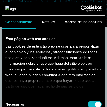
Consentimiento
Detalles
Acerca de las cookies
Esta página web usa cookies
Las cookies de este sitio web se usan para personalizar
el contenido y los anuncios, ofrecer funciones de redes
sociales y analizar el tráfico. Además, compartimos
Página no
información sobre el uso que haga del sitio web con
nuestros partners de redes sociales, publicidad y análisis
encontrada
web, quienes pueden combinarla con otra información
que les haya proporcionado o que hayan recopilado a
Lo sentimos pero
partir del uso que haya hecho de sus servicios.
la página que
buscas no existe
Selección
Necesarias
de