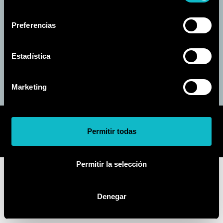
consentimiento
Volver a la página
Preferencias
principal
Estadística
Marketing
Circo de los Horrores
91 123 123 123
Permitir todas
Janto Ticketing Software. All rights reserved,
2026
Permitir la selección
Denegar